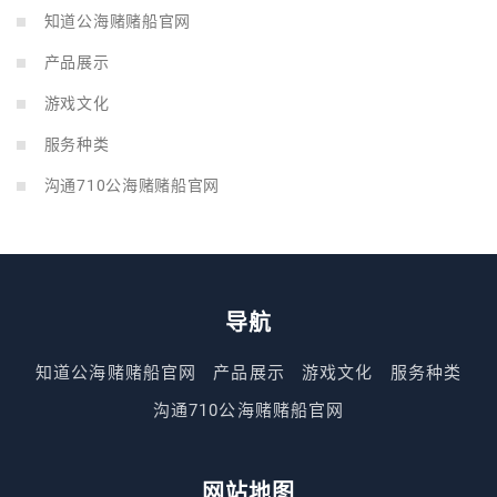
知道公海赌赌船官网
产品展示
游戏文化
服务种类
沟通710公海赌赌船官网
导航
知道公海赌赌船官网
产品展示
游戏文化
服务种类
沟通710公海赌赌船官网
网站地图