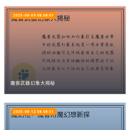
2025-08-09 08:08:07
魔兽武器幻象大揭秘
2025-08-12 08:08:51