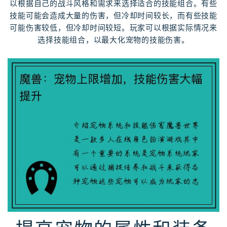
以根据自己的战斗风格和需求来选择适合的技能组合。有些
技能可能会造成大量的伤害，但冷却时间较长，而有些技能
可能伤害较低，但冷却时间较短。玩家可以根据实际情况来
选择技能组合，以最大化宠物的技能伤害。