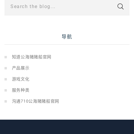
Search the blog...
导航
知道公海赌赌船官网
产品展示
游戏文化
服务种类
沟通710公海赌赌船官网