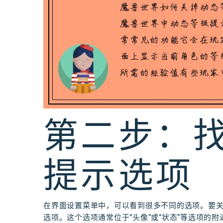
第二步：
提示选项
在界面设置菜单中，可以看到很多不同的选项。要关
选项。这个选项通常位于“头像”或“状态”等选项的