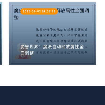
2025-08-02 08:09:49
魔兽世界：魔法自动释放属性全
面调整