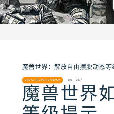
魔兽世界：解放自由摆脱动态等
747
2025-08-02 02:24:52
魔兽世界