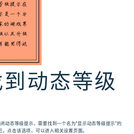
找到动态等级
闭动态等级提示，需要找到一个名为“显示动态等级提示”的
附近。点击该选项，可以进入相关设置页面。