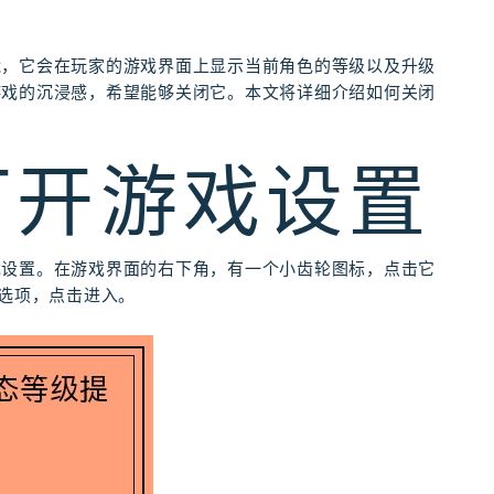
能，它会在玩家的游戏界面上显示当前角色的等级以及升级
游戏的沉浸感，希望能够关闭它。本文将详细介绍如何关闭
打开游戏设置
戏设置。在游戏界面的右下角，有一个小齿轮图标，点击它
”选项，点击进入。