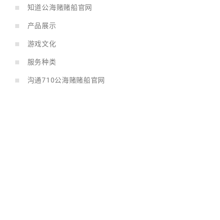
知道公海赌赌船官网
产品展示
游戏文化
服务种类
沟通710公海赌赌船官网