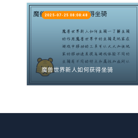
2025-07-25 08:08:48
魔兽世界新人如何获得坐骑