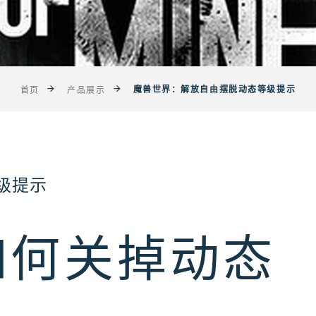
魔兽世界：解放自由摆脱动态等级提示
首页
产品展示
级提示
如何关掉动态