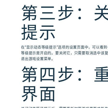
第三步：
提示
在“显示动态等级提示”选项的设置页面中，可以看
等级提示是开启的。要关闭它，只需要取消选中该复选
退出游戏设置菜单。
第四步：
界面