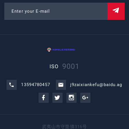
Enter your E-mail
9001
ISO
13594780457
j9zaixiankefu@baidu.ag
武夷山市守垫镇316号